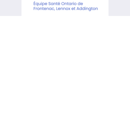
Le KCHC reconnaît qu’il est situé
sur les terres traditionnelles des
Premiers Peuples Anishinaabe,
Haudenosaunee et Huron-
Wendat.