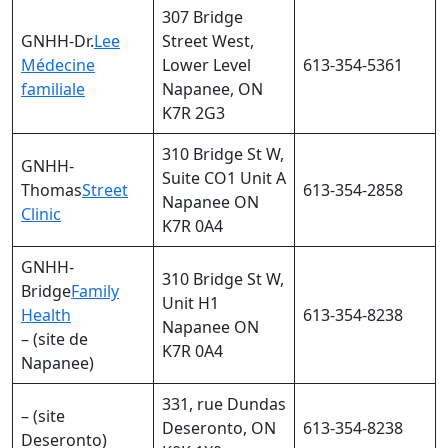
307 Bridge
GNHH-Dr.
Lee
Street West,
Médecine
Lower Level
613-354-5361
familiale
Napanee, ON
K7R 2G3
310 Bridge St W,
GNHH-
Suite CO1 Unit A
Thomas
Street
613-354-2858
Napanee ON
Clinic
K7R 0A4
GNHH-
310 Bridge St W,
Bridge
Family
Unit H1
Health
613-354-8238
Napanee ON
– (site de
K7R 0A4
Napanee)
331, rue Dundas
– (site
Deseronto, ON
613-354-8238
Deseronto)