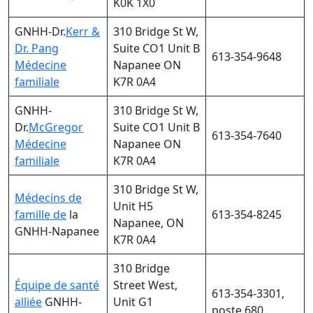
K0K 1X0
GNHH-Dr.
Kerr &
310 Bridge St W,
Dr. Pang
Suite CO1 Unit B
613-354-9648
Médecine
Napanee ON
familiale
K7R 0A4
GNHH-
310 Bridge St W,
Dr.
McGregor
Suite CO1 Unit B
613-354-7640
Médecine
Napanee ON
familiale
K7R 0A4
310 Bridge St W,
Médecins de
Unit H5
famille de
la
613-354-8245
Napanee, ON
GNHH-Napanee
K7R 0A4
310 Bridge
Équipe de santé
Street West,
613-354-3301,
alliée
GNHH-
Unit G1
poste 680