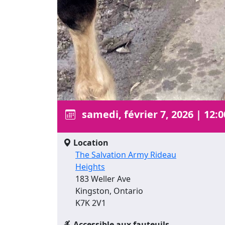
samedi, février 7, 2026
|
12:0
Location
The Salvation Army Rideau
Heights
183 Weller Ave
Kingston, Ontario
K7K 2V1
Accessible aux fauteuils