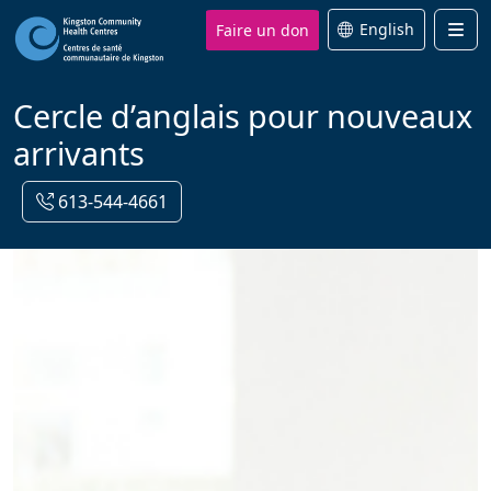
Faire un don
English
Men
Cercle d’anglais pour nouveaux
arrivants
613-544-4661