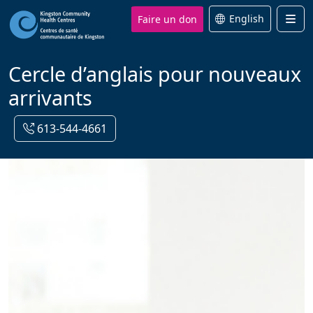
Faire un don
English
Men
Cercle d’anglais pour nouveaux
arrivants
613-544-4661