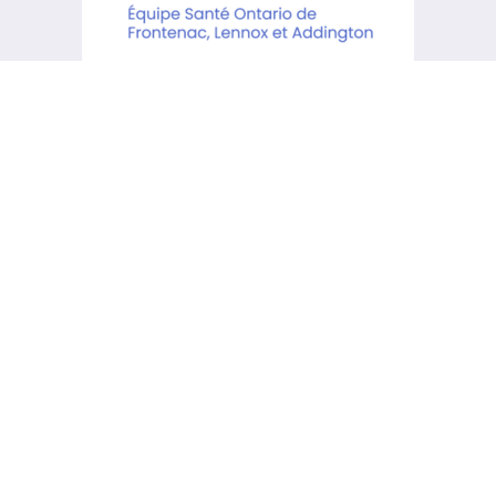
Le KCHC reconnaît qu’il est situé
sur les terres traditionnelles des
Premiers Peuples Anishinaabe,
Haudenosaunee et Huron-
Wendat.