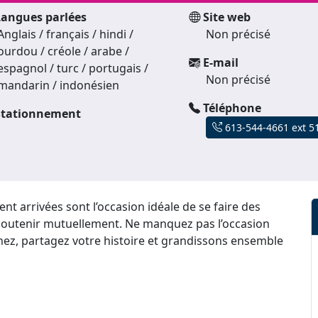
angues parlées
Site web
Anglais / français / hindi /
Non précisé
ourdou / créole / arabe /
E-mail
espagnol / turc / portugais /
Non précisé
mandarin / indonésien
Téléphone
tationnement
613-544-4661 ext 5
 arrivées sont l’occasion idéale de se faire des
 soutenir mutuellement. Ne manquez pas l’occasion
enez, partagez votre histoire et grandissons ensemble