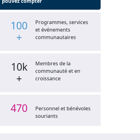
pouvez compter
100
Programmes, services
et événements
+
communautaires
10k
Membres de la
communauté et en
+
croissance
470
Personnel et bénévoles
souriants