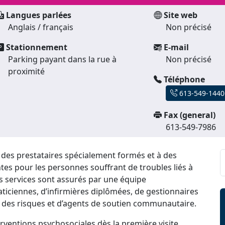
Langues parlées
Site web
Anglais / français
Non précisé
Stationnement
E-mail
Parking payant dans la rue à
Non précisé
proximité
Téléphone
613-549-1440
Fax (general)
613-549-7986
 des prestataires spécialement formés et à des
es pour les personnes souffrant de troubles liés à
es services sont assurés par une équipe
aticiennes, d’infirmières diplômées, de gestionnaires
on des risques et d’agents de soutien communautaire.
entions psychosociales dès la première visite,