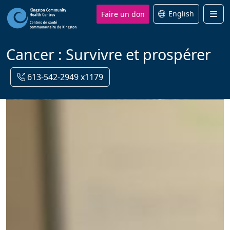
Faire un don
English
Men
Cancer : Survivre et prospérer
613-542-2949 x1179