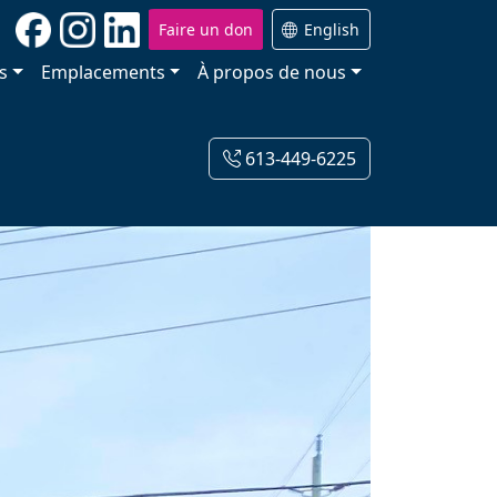
Faire un don
English
s
Emplacements
À propos de nous
613-449-6225