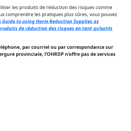
tiliser les produits de réduction des risques comme
eux comprendre les pratiques plus sûres, vous pouvez
 Guide to using Harm Reduction Supplies as
roduits de réduction des risques en tant qu’outils
téléphone, par courriel ou par correspondance sur
rgure provinciale, l’OHRDP n’offre pas de services
ivez-vous à notre bulletin trime
 ci-dessous pour rester informé des événements et progra
Email Address