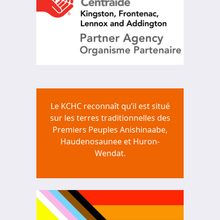
Le KCHC reconnaît qu’il est situé
sur les terres traditionnelles des
Premiers Peuples Anishinaabe,
Haudenosaunee et Huron-
Wendat.