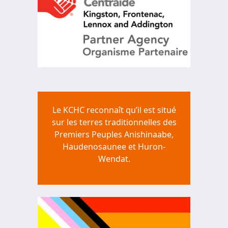
Le KCHC reconnaît qu’il est situé
sur les terres traditionnelles des
Premiers Peuples Anishinaabe,
Haudenosaunee et Huron-
Wendat.