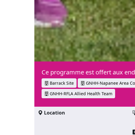
Ce programme est offert aux endr
Barrack Site
GNHH-Napanee Area Com
GNHH-RFLA Allied Health Team
Location