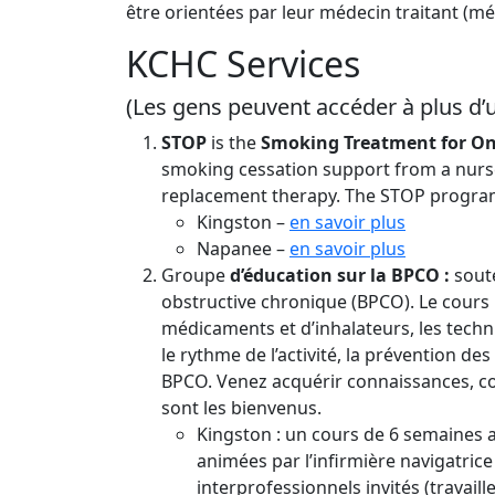
être orientées par leur médecin traitant (méd
KCHC Services
(Les gens peuvent accéder à plus d’un
STOP
is the
Smoking Treatment for On
smoking cessation support from a nurse 
replacement therapy. The STOP program i
Kingston –
en savoir plus
Napanee –
en savoir plus
Groupe
d’éducation sur la BPCO :
sout
obstructive chronique (BPCO). Le cours po
médicaments et d’inhalateurs, les techn
le rythme de l’activité, la prévention des
BPCO. Venez acquérir connaissances, co
sont les bienvenus.
Kingston : un cours de 6 semaines
animées par l’infirmière navigatri
interprofessionnels invités (travaill