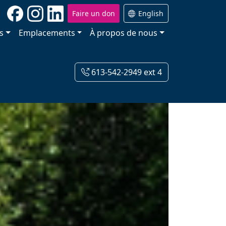
Faire un don
English
s
Emplacements
À propos de nous
613-542-2949 ext 4