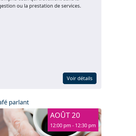
gestion ou la prestation de services.
Voir détails
afé parlant
AOÛT 20
12:00 pm - 12:30 pm