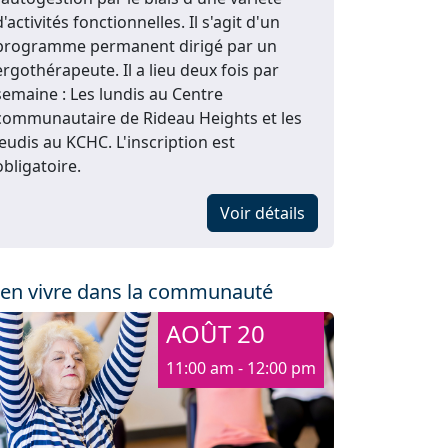
d'activités fonctionnelles. Il s'agit d'un
programme permanent dirigé par un
ergothérapeute. Il a lieu deux fois par
semaine : Les lundis au Centre
communautaire de Rideau Heights et les
jeudis au KCHC. L'inscription est
obligatoire.
Voir détails
ien vivre dans la communauté
AOÛT 20
11:00 am - 12:00 pm