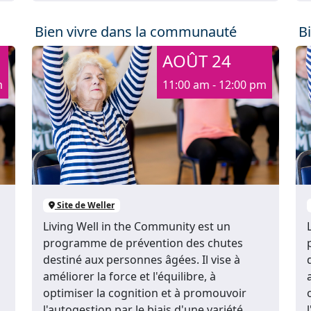
Bien vivre dans la communauté
B
AOÛT 24
m
11:00 am - 12:00 pm
Site de Weller
Living Well in the Community est un
programme de prévention des chutes
destiné aux personnes âgées. Il vise à
améliorer la force et l'équilibre, à
optimiser la cognition et à promouvoir
l'autogestion par le biais d'une variété