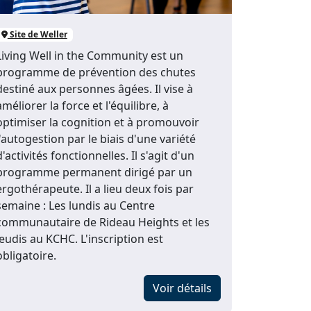
Site de Weller
Living Well in the Community est un
programme de prévention des chutes
destiné aux personnes âgées. Il vise à
améliorer la force et l'équilibre, à
optimiser la cognition et à promouvoir
l'autogestion par le biais d'une variété
d'activités fonctionnelles. Il s'agit d'un
programme permanent dirigé par un
ergothérapeute. Il a lieu deux fois par
semaine : Les lundis au Centre
communautaire de Rideau Heights et les
jeudis au KCHC. L'inscription est
obligatoire.
Voir détails