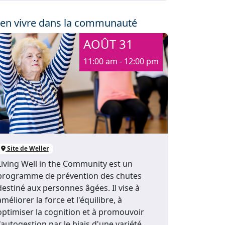
ien vivre dans la communauté
AOÛT 31
11:00 am - 12:00 pm
Site de Weller
Living Well in the Community est un
programme de prévention des chutes
destiné aux personnes âgées. Il vise à
améliorer la force et l'équilibre, à
optimiser la cognition et à promouvoir
l'autogestion par le biais d'une variété