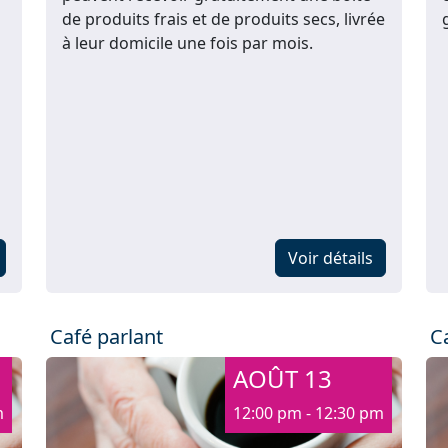
de produits frais et de produits secs, livrée
à leur domicile une fois par mois.
Voir détails
Café parlant
C
AOÛT 13
m
12:00 pm - 12:30 pm